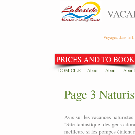
VACA
Voyagez dans le Li
PRICES AND TO BOOK
DOMICILE
About
About
About
Page 3 Naturis
Avis sur les vacances naturistes 
"Site fantastique, des gens adora
meilleure si les pompes étaient 