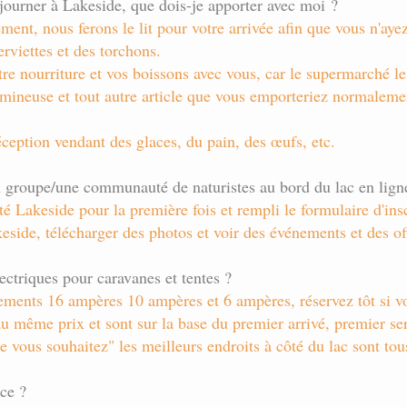
séjourner à Lakeside, que dois-je apporter avec moi ?
ment, nous ferons le lit pour votre arrivée afin que vous n'aye
erviettes et des torchons.
otre nourriture et vos boissons avec vous, car le supermarché l
lumineuse et tout autre article que vous emporteriez normale
ception vendant des glaces, du pain, des œufs, etc.
groupe/une communauté de naturistes au bord du lac en ligne g
té Lakeside pour la première fois et rempli le formulaire d'ins
keside, télécharger des photos et voir des événements et des off
ctriques pour caravanes et tentes ?
hements 16 ampères 10 ampères et 6 ampères, réservez tôt si v
au même prix et sont sur la base du premier arrivé, premier se
 vous souhaitez" les meilleurs endroits à côté du lac sont to
ce ?