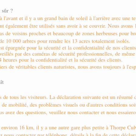
t sûr ?
l'avant et il y a un grand bain de soleil à l'arrière avec une te
t également être utilisés sans avoir à se couvrir. Nous avons 1
pas de voisins proches et beaucoup de zones herbeuses pour br
e 10 000 arbres pour rendre les 13 acres totalement isolés.
st épargnée pour la sécurité et la confidentialité de nos clients
veillés par des caméras de sécurité professionnelles, de même p
 heures pour la confidentialité et la sécurité des clients.
s de véritables clients naturistes, nous avons toujours à l'espri
ît
de tous les visiteurs. La déclaration suivante est un résumé d
de mobilité, des problèmes visuels ou d'autres conditions soi
us avez des questions, veuillez nous contacter et nous essaiero
 environ 16 km, il y a une autre gare plus petite à Thorpe Cul
 nous contacter par téléphone, détails à la fin de cette déclar