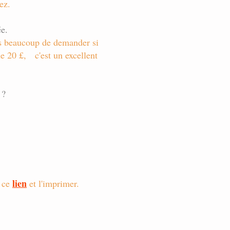
ez.
ée.
as beaucoup de demander si
ue 20 £,
c'est un excellent
 ?
lien
 ce
et l'imprimer.