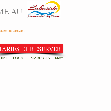
ME AU
lacement caravane
TARIFS ET RESERVER
TIME
LOCAL
MARIAGES
More
t